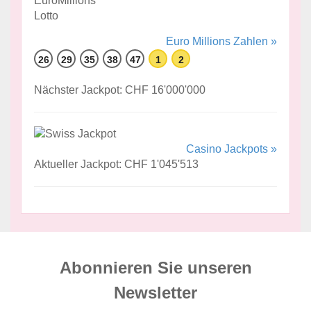
Euro Millions Zahlen »
26
29
35
38
47
1
2
Nächster Jackpot: CHF 16'000'000
Casino Jackpots »
Aktueller Jackpot: CHF 1'045'513
Abonnieren Sie unseren
News­letter