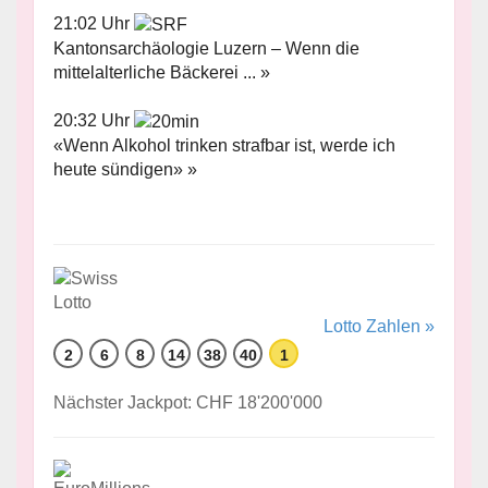
21:02 Uhr
Kantonsarchäologie Luzern – Wenn die
mittelalterliche Bäckerei ... »
20:32 Uhr
«Wenn Alkohol trinken strafbar ist, werde ich
heute sündigen» »
Lotto Zahlen »
2
6
8
14
38
40
1
Nächster Jackpot: CHF 18'200'000