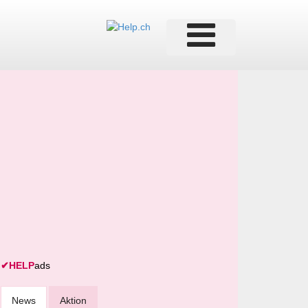
✔
HELP
ads
News
Aktion