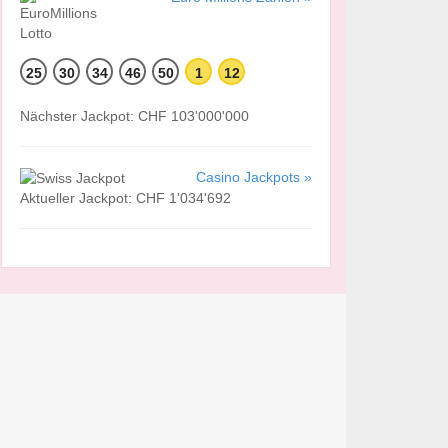
25
30
34
46
50
1
12
Nächster Jackpot: CHF 103'000'000
Casino Jackpots »
Aktueller Jackpot: CHF 1'034'692