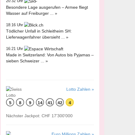
20:32 Uhr
Besondere Lage ausgerufen – Armee fliegt
Wasser auf Freiburger ... »
18:16 Uhr
Tödlicher Unfall in Schleitheim SH:
Lieferwagenfahrer übersieht ... »
16:21 Uhr
Made in Switzerland: Von Autos bis Pyjamas –
sieben Schweizer ... »
Lotto Zahlen »
5
8
9
14
41
42
4
Nächster Jackpot: CHF 17'300'000
Euro Millions Zahlen »