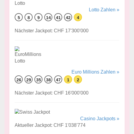
Lotto Zahlen »
5
8
9
14
41
42
4
Nächster Jackpot: CHF 17'300'000
Euro Millions Zahlen »
26
29
35
38
47
1
2
Nächster Jackpot: CHF 16'000'000
Casino Jackpots »
Aktueller Jackpot: CHF 1'038'774