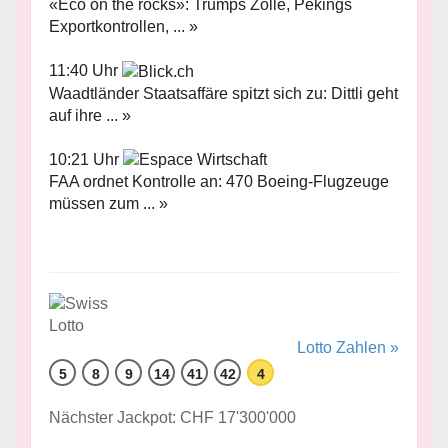
«Eco on the rocks»: Trumps Zölle, Pekings
Exportkontrollen, ... »
11:40 Uhr
Waadtländer Staatsaffäre spitzt sich zu: Dittli geht
auf ihre ... »
10:21 Uhr
FAA ordnet Kontrolle an: 470 Boeing-Flugzeuge
müssen zum ... »
Lotto Zahlen »
5
8
9
14
41
42
4
Nächster Jackpot: CHF 17'300'000