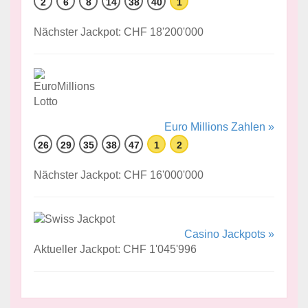
2
6
8
14
38
40
1
Nächster Jackpot: CHF 18'200'000
Euro Millions Zahlen »
26
29
35
38
47
1
2
Nächster Jackpot: CHF 16'000'000
Casino Jackpots »
Aktueller Jackpot: CHF 1'045'996