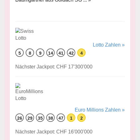
Lotto Zahlen »
5
8
9
14
41
42
4
Nächster Jackpot: CHF 17'300'000
Euro Millions Zahlen »
26
29
35
38
47
1
2
Nächster Jackpot: CHF 16'000'000