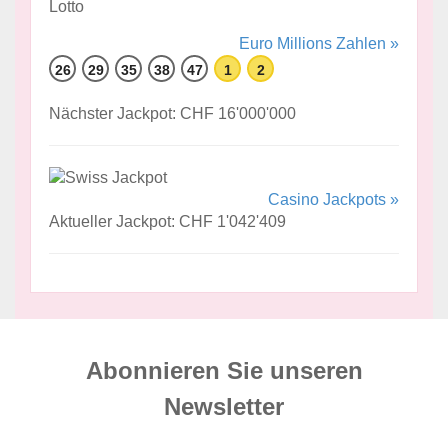
Euro Millions Zahlen »
26
29
35
38
47
1
2
Nächster Jackpot: CHF 16'000'000
Casino Jackpots »
Aktueller Jackpot: CHF 1'042'409
Abonnieren Sie unseren
News­letter