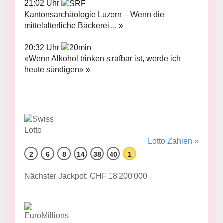
21:02 Uhr
Kantonsarchäologie Luzern – Wenn die
mittelalterliche Bäckerei ... »
20:32 Uhr
«Wenn Alkohol trinken strafbar ist, werde ich
heute sündigen» »
Lotto Zahlen »
2
6
8
14
38
40
1
Nächster Jackpot: CHF 18'200'000