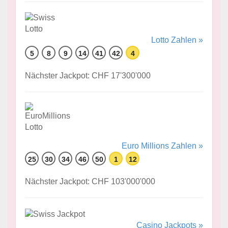
Lotto Zahlen »
5
8
9
14
41
42
4
Nächster Jackpot: CHF 17'300'000
Euro Millions Zahlen »
25
30
34
46
50
1
12
Nächster Jackpot: CHF 103'000'000
Casino Jackpots »