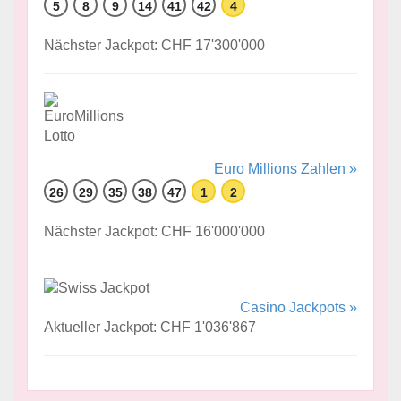
5
8
9
14
41
42
4
Nächster Jackpot: CHF 17'300'000
Euro Millions Zahlen »
26
29
35
38
47
1
2
Nächster Jackpot: CHF 16'000'000
Casino Jackpots »
Aktueller Jackpot: CHF 1'036'867