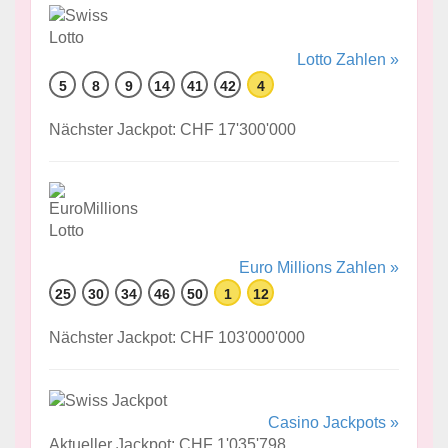
Lotto Zahlen »
5
8
9
14
41
42
4
Nächster Jackpot: CHF 17'300'000
Euro Millions Zahlen »
25
30
34
46
50
1
12
Nächster Jackpot: CHF 103'000'000
Casino Jackpots »
Aktueller Jackpot: CHF 1'035'798