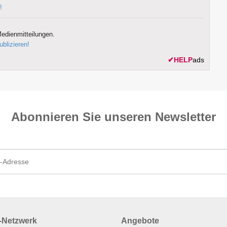
!
edienmitteilungen.
ublizieren!
✔
HELP
ads
Abonnieren Sie unseren News­letter
Netzwerk
Angebote