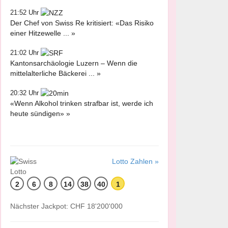
21:52 Uhr
Der Chef von Swiss Re kritisiert: «Das Risiko
einer Hitzewelle ... »
21:02 Uhr
Kantonsarchäologie Luzern – Wenn die
mittelalterliche Bäckerei ... »
20:32 Uhr
«Wenn Alkohol trinken strafbar ist, werde ich
heute sündigen» »
Lotto Zahlen »
2
6
8
14
38
40
1
Nächster Jackpot: CHF 18'200'000