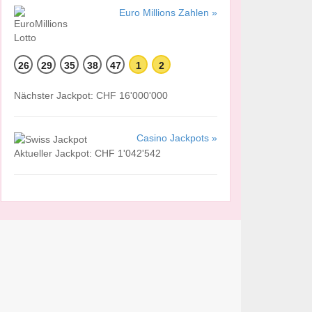
Euro Millions Zahlen »
26
29
35
38
47
1
2
Nächster Jackpot: CHF 16'000'000
Casino Jackpots »
Aktueller Jackpot: CHF 1'042'542