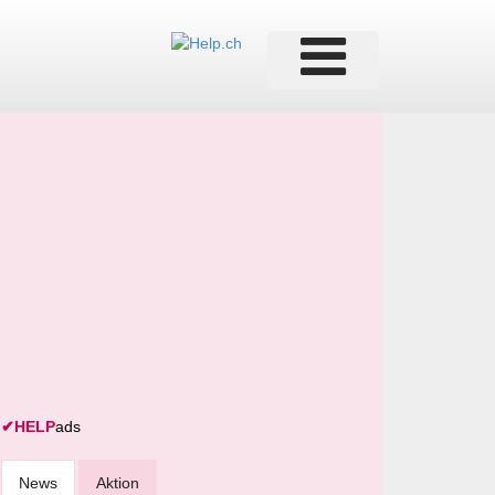
✔
HELP
ads
News
Aktion