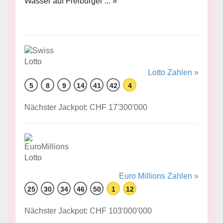
Wasser auf Freiburger ... »
Lotto Zahlen »
5
8
9
14
41
42
4
Nächster Jackpot: CHF 17'300'000
Euro Millions Zahlen »
25
30
34
46
50
1
12
Nächster Jackpot: CHF 103'000'000