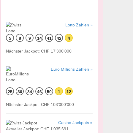
Lotto Zahlen »
5
8
9
14
41
42
4
Nächster Jackpot: CHF 17'300'000
Euro Millions Zahlen »
25
30
34
46
50
1
12
Nächster Jackpot: CHF 103'000'000
Casino Jackpots »
Aktueller Jackpot: CHF 1'035'691