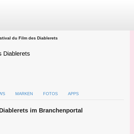
stival du Film des Diablerets
s Diablerets
WS
MARKEN
FOTOS
APPS
 Diablerets im Branchen­portal