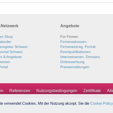
Netzwerk
Angebote
en Shop
Für Firmen
alender
Firmenadressen
sregister Schweiz
Firmeneintrag, Porträt
portal Schweiz
Eventpublikationen
en & Angebote
Internetnamen, Domains
themen
Onlinewerbung
ortal
Pressemeldungen
um
Referenzen
Nutzungsbedingungen
Zertifikate
Al
te verwendet Cookies. Mit der Nutzung akzept. Sie die
Cookie Policy