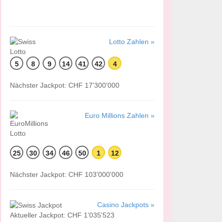
Lotto Zahlen »
5
8
9
14
41
42
4
Nächster Jackpot: CHF 17'300'000
Euro Millions Zahlen »
25
30
34
46
50
1
12
Nächster Jackpot: CHF 103'000'000
Casino Jackpots »
Aktueller Jackpot: CHF 1'035'523