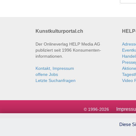
Kunstkulturportal.ch
HELP-
Der Onlineverlag HELP Media AG
Adress
publiziert seit 1996 Konsumenten­
Eventk
informationen.
Handel
Presse
Kontakt, Impressum
Aktion
offene Jobs
Tages
Letzte Suchanfragen
Video P
Impress
© 1996-2026
Diese Si