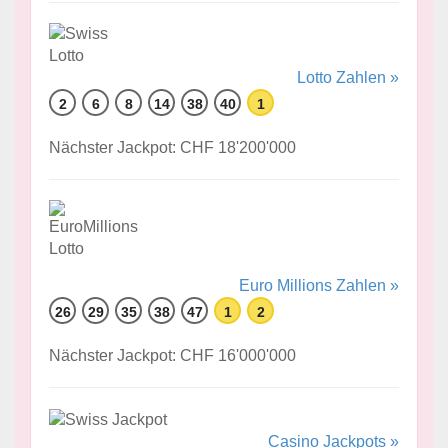
Lotto Zahlen »
2
6
8
14
38
40
1
Nächster Jackpot: CHF 18'200'000
Euro Millions Zahlen »
26
29
35
38
47
1
2
Nächster Jackpot: CHF 16'000'000
Casino Jackpots »