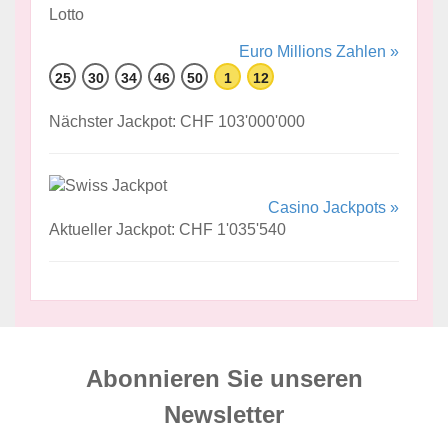
Euro Millions Zahlen »
25
30
34
46
50
1
12
Nächster Jackpot: CHF 103'000'000
Casino Jackpots »
Aktueller Jackpot: CHF 1'035'540
Abonnieren Sie unseren
News­letter