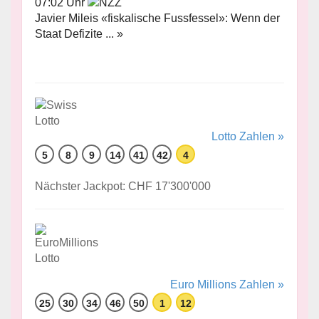
07:02 Uhr
Javier Mileis «fiskalische Fussfessel»: Wenn der
Staat Defizite ... »
Lotto Zahlen »
5
8
9
14
41
42
4
Nächster Jackpot: CHF 17'300'000
Euro Millions Zahlen »
25
30
34
46
50
1
12