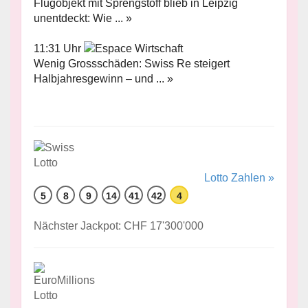
Flugobjekt mit Sprengstoff blieb in Leipzig
unentdeckt: Wie ... »
11:31 Uhr
Wenig Grossschäden: Swiss Re steigert
Halbjahresgewinn – und ... »
Lotto Zahlen »
5
8
9
14
41
42
4
Nächster Jackpot: CHF 17'300'000