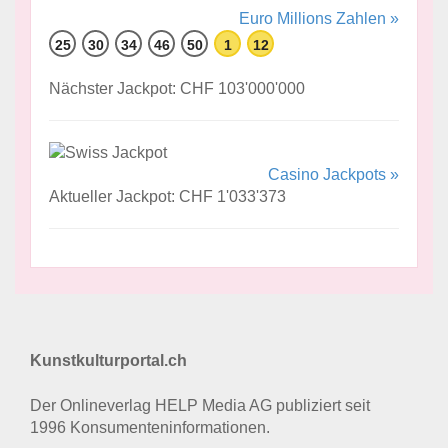
Euro Millions Zahlen »
25
30
34
46
50
1
12
Nächster Jackpot: CHF 103'000'000
Casino Jackpots »
Aktueller Jackpot: CHF 1'033'373
Kunstkulturportal.ch
Der Onlineverlag HELP Media AG publiziert seit
1996 Konsumenten­informationen.