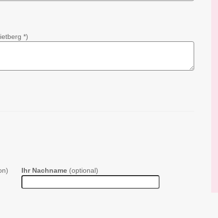
etberg *)
on)
Ihr Nachname
(optional)