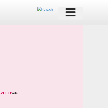
✔
HELP
ads