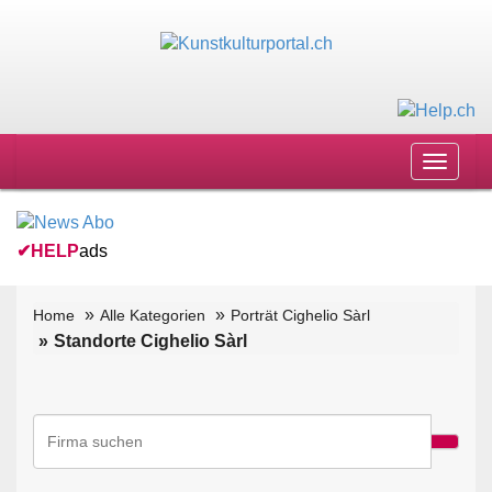
Toggle
navigat
✔
HELP
ads
Home
Alle Kategorien
Porträt Cighelio Sàrl
Standorte Cighelio Sàrl