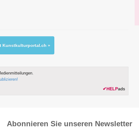
 Kunstkulturportal.ch »
edienmitteilungen.
ublizieren!
✔
HELP
ads
Abonnieren Sie unseren News­letter