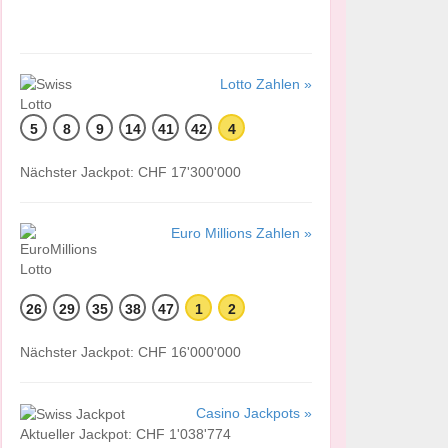
Lotto Zahlen »
5
8
9
14
41
42
4
Nächster Jackpot: CHF 17'300'000
Euro Millions Zahlen »
26
29
35
38
47
1
2
Nächster Jackpot: CHF 16'000'000
Casino Jackpots »
Aktueller Jackpot: CHF 1'038'774