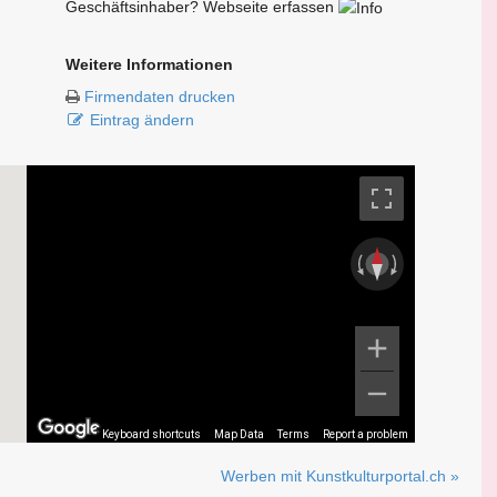
Geschäftsinhaber? Webseite erfassen
Weitere Informationen
Firmendaten drucken
Eintrag ändern
Keyboard shortcuts
Map Data
Terms
Report a problem
Werben mit Kunstkulturportal.ch »