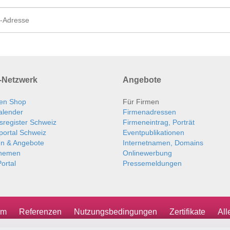
Netzwerk
Angebote
en Shop
Für Firmen
alender
Firmenadressen
sregister Schweiz
Firmeneintrag, Porträt
portal Schweiz
Eventpublikationen
en & Angebote
Internetnamen, Domains
themen
Onlinewerbung
ortal
Pressemeldungen
um
Referenzen
Nutzungsbedingungen
Zertifikate
Al