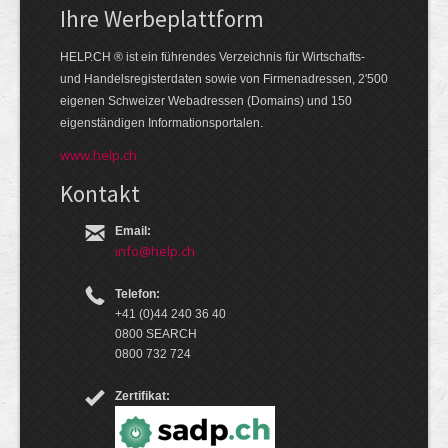
Ihre Werbe­platt­form
HELP.CH ® ist ein führendes Ver­zeich­nis für Wirt­schafts-
und Handels­register­daten so­wie von Firmen­adressen, 2'500
eige­nen Schweizer Web­adressen (Domains) und 150
eigen­ständigen Infor­mations­por­talen.
www.help.ch
Kontakt
Email:
info@help.ch
Telefon:
+41 (0)44 240 36 40
0800 SEARCH
0800 732 724
Zertifikat: