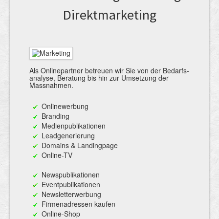
Direkt­marketing
Als Online­partner betreuen wir Sie von der Bedarfs­
analyse, Beratung bis hin zur Umsetzung der
Massnahmen.
Online­werbung
Branding
Medien­publi­kationen
Lead­generierung
Domains & Landingpage
Online-TV
News­publikationen
Event­publikationen
Newsletter­werbung
Firmen­adressen kaufen
Online-Shop