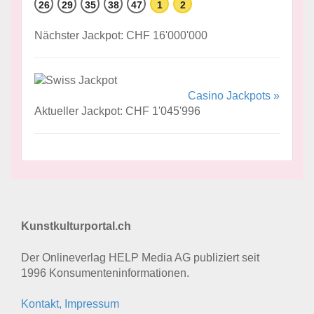
26
29
35
38
47
1
2
Nächster Jackpot: CHF 16'000'000
Casino Jackpots »
Aktueller Jackpot: CHF 1'045'996
Kunstkulturportal.ch
Der Onlineverlag HELP Media AG publiziert seit
1996 Konsumenten­informationen.
Kontakt, Impressum