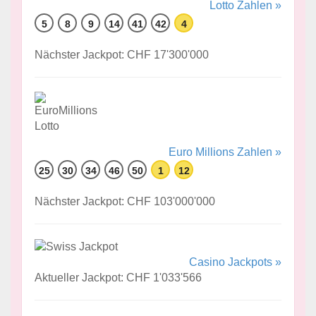
Lotto Zahlen »
5
8
9
14
41
42
4
Nächster Jackpot: CHF 17'300'000
Euro Millions Zahlen »
25
30
34
46
50
1
12
Nächster Jackpot: CHF 103'000'000
Casino Jackpots »
Aktueller Jackpot: CHF 1'033'566