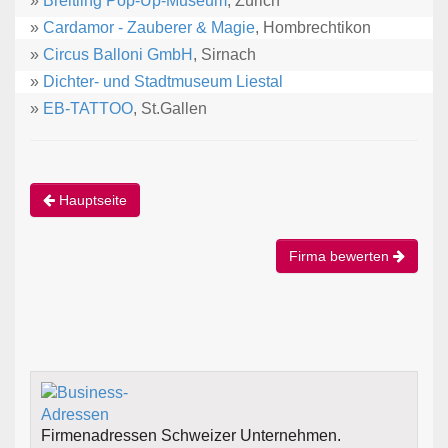
»
Breitling Pop-Up-Museum
, Zürich
»
Cardamor - Zauberer & Magie
, Hombrechtikon
»
Circus Balloni GmbH
, Sirnach
»
Dichter- und Stadtmuseum Liestal
»
EB-TATTOO
, St.Gallen
Hauptseite
Firma bewerten
Firmenadressen Schweizer Unternehmen.