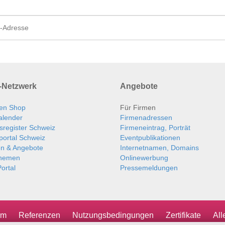
Netzwerk
Angebote
en Shop
Für Firmen
alender
Firmenadressen
sregister Schweiz
Firmeneintrag, Porträt
portal Schweiz
Eventpublikationen
en & Angebote
Internetnamen, Domains
themen
Onlinewerbung
ortal
Pressemeldungen
um
Referenzen
Nutzungsbedingungen
Zertifikate
Al