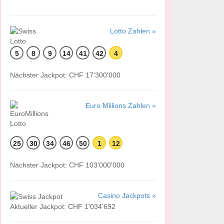
Lotto Zahlen »
5
8
9
14
41
42
4
Nächster Jackpot: CHF 17'300'000
Euro Millions Zahlen »
25
30
34
46
50
1
12
Nächster Jackpot: CHF 103'000'000
Casino Jackpots »
Aktueller Jackpot: CHF 1'034'692