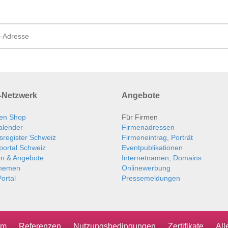
Netzwerk
Angebote
en Shop
Für Firmen
alender
Firmenadressen
sregister Schweiz
Firmeneintrag, Porträt
portal Schweiz
Eventpublikationen
en & Angebote
Internetnamen, Domains
themen
Onlinewerbung
ortal
Pressemeldungen
um
Referenzen
Nutzungsbedingungen
Zertifikate
Al