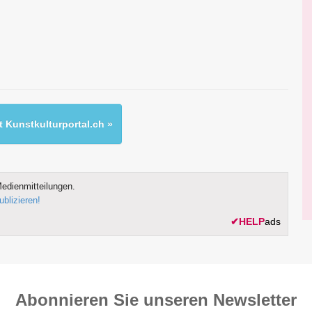
 Kunstkulturportal.ch »
edienmitteilungen.
ublizieren!
✔
HELP
ads
Abonnieren Sie unseren News­letter