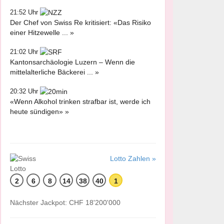
21:52 Uhr
Der Chef von Swiss Re kritisiert: «Das Risiko
einer Hitzewelle ... »
21:02 Uhr
Kantonsarchäologie Luzern – Wenn die
mittelalterliche Bäckerei ... »
20:32 Uhr
«Wenn Alkohol trinken strafbar ist, werde ich
heute sündigen» »
Lotto Zahlen »
2
6
8
14
38
40
1
Nächster Jackpot: CHF 18'200'000