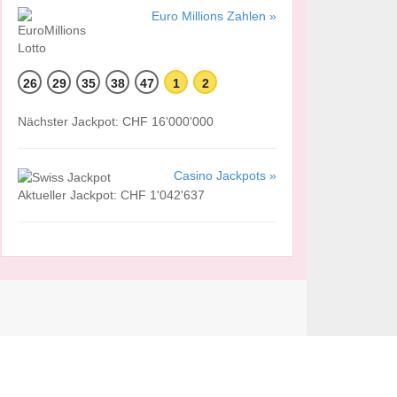
Euro Millions Zahlen »
26
29
35
38
47
1
2
Nächster Jackpot: CHF 16'000'000
Casino Jackpots »
Aktueller Jackpot: CHF 1'042'637