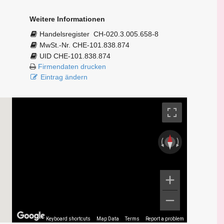
Weitere Informationen
Handelsregister
CH-020.3.005.658-8
MwSt.-Nr. CHE-101.838.874
UID CHE-101.838.874
Firmendaten drucken
Eintrag ändern
Keyboard shortcuts
Map Data
Terms
Report a problem