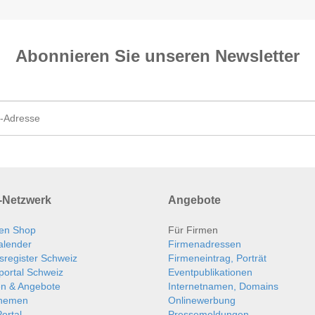
Abonnieren Sie unseren News­letter
Netzwerk
Angebote
en Shop
Für Firmen
alender
Firmenadressen
sregister Schweiz
Firmeneintrag, Porträt
portal Schweiz
Eventpublikationen
en & Angebote
Internetnamen, Domains
themen
Onlinewerbung
ortal
Pressemeldungen