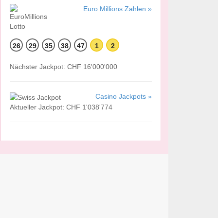
Euro Millions Zahlen »
26
29
35
38
47
1
2
Nächster Jackpot: CHF 16'000'000
Casino Jackpots »
Aktueller Jackpot: CHF 1'038'774