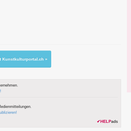
 Kunstkulturportal.ch »
ternehmen.
!
edienmitteilungen.
ublizieren!
✔
HELP
ads