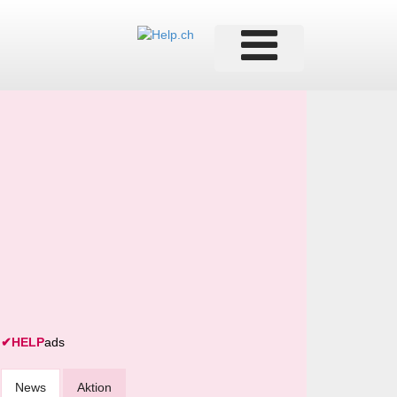
✔
HELP
ads
News
Aktion