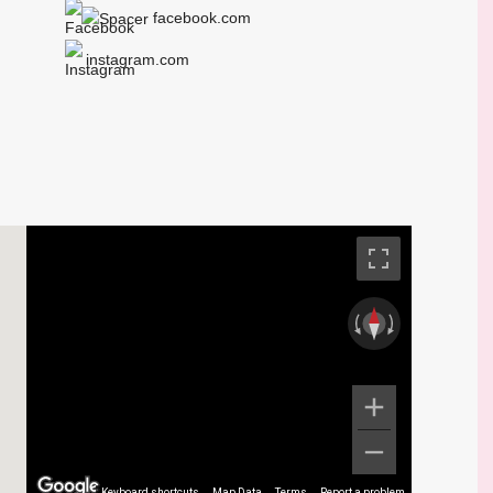
facebook.com
instagram.com
Keyboard shortcuts
Map Data
Terms
Report a problem