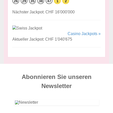
26
29
35
38
47
1
2
Nächster Jackpot: CHF 16'000'000
Casino Jackpots »
Aktueller Jackpot: CHF 1'040'675
Abonnieren Sie unseren
News­letter