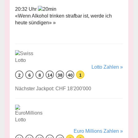
20:32 Uhr
«Wenn Alkohol trinken strafbar ist, werde ich
heute sündigen» »
Lotto Zahlen »
2
6
8
14
38
40
1
Nächster Jackpot: CHF 18'200'000
Euro Millions Zahlen »