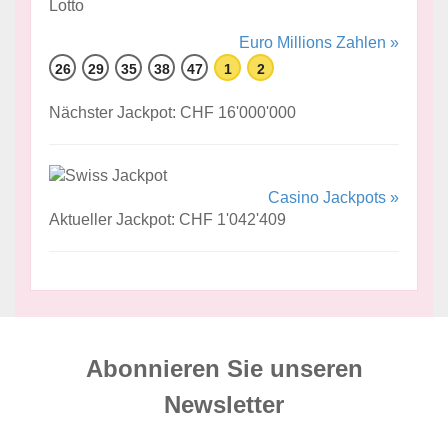
Euro Millions Zahlen »
26
29
35
38
47
1
2
Nächster Jackpot: CHF 16'000'000
Casino Jackpots »
Aktueller Jackpot: CHF 1'042'409
Abonnieren Sie unseren
News­letter