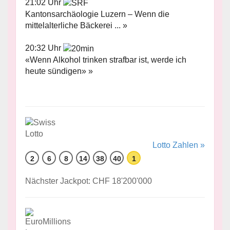
21:02 Uhr
Kantonsarchäologie Luzern – Wenn die
mittelalterliche Bäckerei ... »
20:32 Uhr
«Wenn Alkohol trinken strafbar ist, werde ich
heute sündigen» »
Lotto Zahlen »
2
6
8
14
38
40
1
Nächster Jackpot: CHF 18'200'000