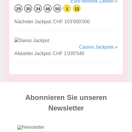
Euro Millions Zahlen »
25
30
34
46
50
1
12
Nächster Jackpot: CHF 103'000'000
Casino Jackpots »
Aktueller Jackpot: CHF 1'035'540
Abonnieren Sie unseren
News­letter