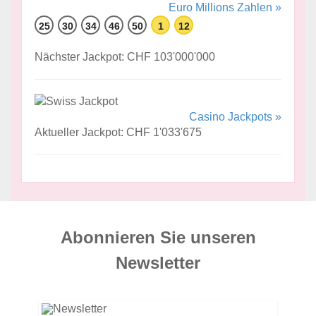
Euro Millions Zahlen »
25
30
34
46
50
1
12
Nächster Jackpot: CHF 103'000'000
Casino Jackpots »
Aktueller Jackpot: CHF 1'033'675
Abonnieren Sie unseren
News­letter