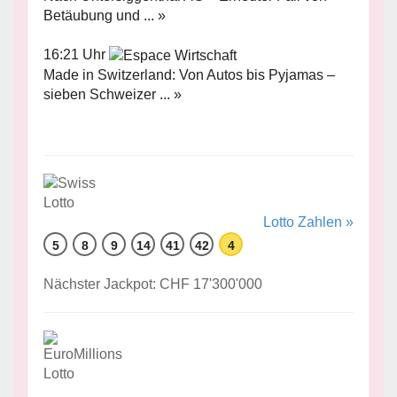
Betäubung und ... »
16:21 Uhr
Made in Switzerland: Von Autos bis Pyjamas –
sieben Schweizer ... »
Lotto Zahlen »
5
8
9
14
41
42
4
Nächster Jackpot: CHF 17'300'000