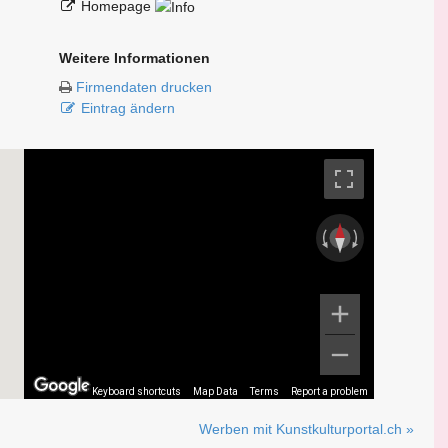
Homepage
Weitere Informationen
Firmendaten drucken
Eintrag ändern
Keyboard shortcuts
Map Data
Terms
Report a problem
Werben mit Kunstkulturportal.ch »