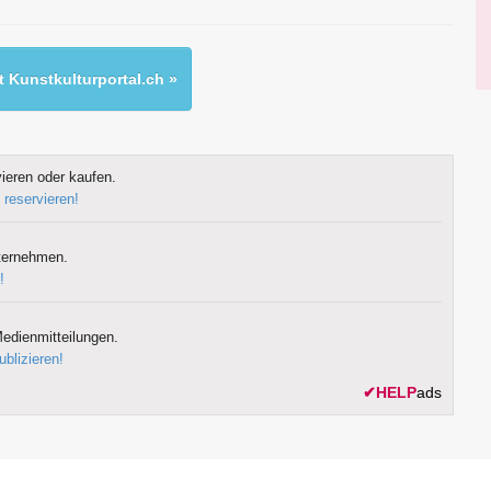
 Kunstkulturportal.ch »
ieren oder kaufen.
 reservieren!
ternehmen.
!
edienmitteilungen.
ublizieren!
✔
HELP
ads