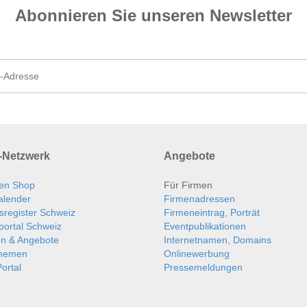
Abonnieren Sie unseren News­letter
Netzwerk
Angebote
en Shop
Für Firmen
alender
Firmenadressen
sregister Schweiz
Firmeneintrag, Porträt
portal Schweiz
Eventpublikationen
en & Angebote
Internetnamen, Domains
themen
Onlinewerbung
ortal
Pressemeldungen