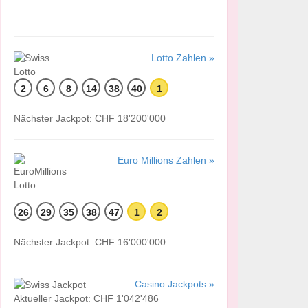
Lotto Zahlen »
2
6
8
14
38
40
1
Nächster Jackpot: CHF 18'200'000
Euro Millions Zahlen »
26
29
35
38
47
1
2
Nächster Jackpot: CHF 16'000'000
Casino Jackpots »
Aktueller Jackpot: CHF 1'042'486