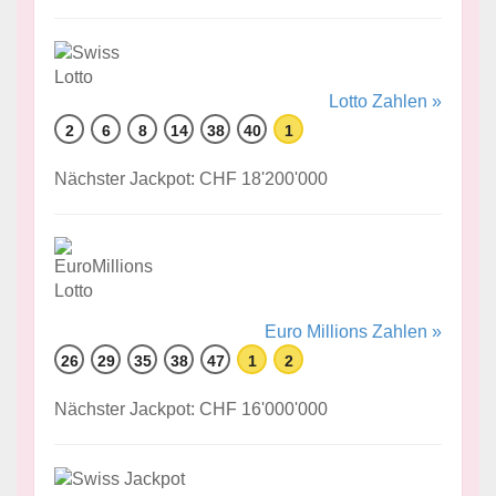
Lotto Zahlen »
2
6
8
14
38
40
1
Nächster Jackpot: CHF 18'200'000
Euro Millions Zahlen »
26
29
35
38
47
1
2
Nächster Jackpot: CHF 16'000'000