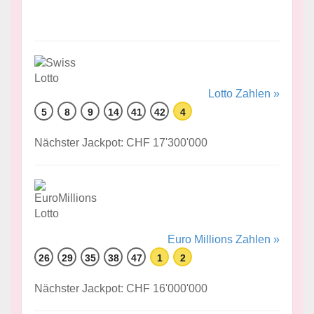
Lotto Zahlen »
5
8
9
14
41
42
4
Nächster Jackpot: CHF 17'300'000
Euro Millions Zahlen »
26
29
35
38
47
1
2
Nächster Jackpot: CHF 16'000'000