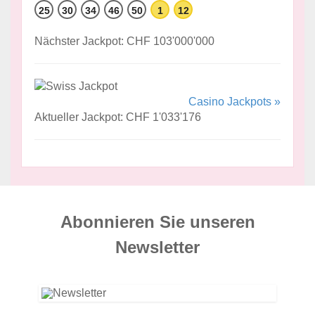
25
30
34
46
50
1
12
Nächster Jackpot: CHF 103'000'000
Casino Jackpots »
Aktueller Jackpot: CHF 1'033'176
Abonnieren Sie unseren
News­letter