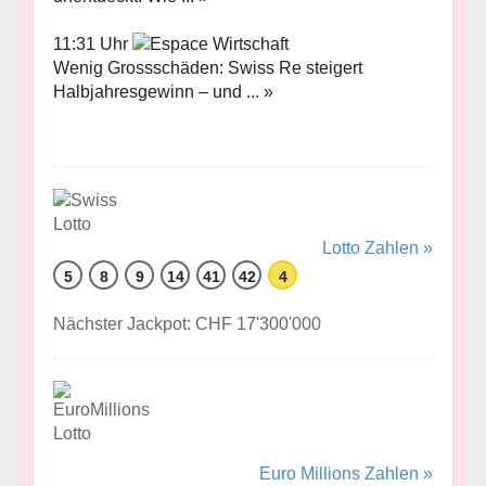
11:31 Uhr
Wenig Grossschäden: Swiss Re steigert
Halbjahresgewinn – und ... »
Lotto Zahlen »
5
8
9
14
41
42
4
Nächster Jackpot: CHF 17'300'000
Euro Millions Zahlen »