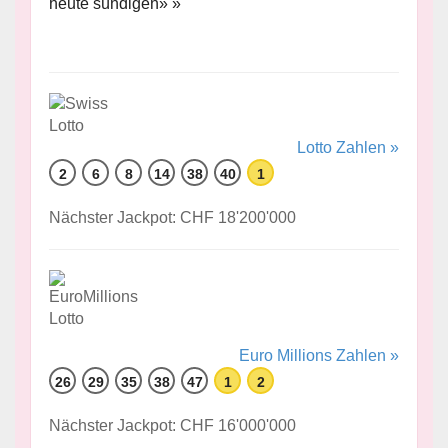
heute sündigen» »
Lotto Zahlen »
2
6
8
14
38
40
1
Nächster Jackpot: CHF 18'200'000
Euro Millions Zahlen »
26
29
35
38
47
1
2
Nächster Jackpot: CHF 16'000'000