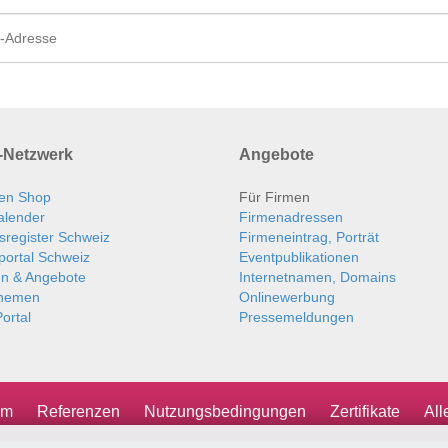
Netzwerk
Angebote
en Shop
Für Firmen
alender
Firmenadressen
sregister Schweiz
Firmeneintrag, Porträt
portal Schweiz
Eventpublikationen
en & Angebote
Internetnamen, Domains
themen
Onlinewerbung
ortal
Pressemeldungen
um
Referenzen
Nutzungsbedingungen
Zertifikate
Al