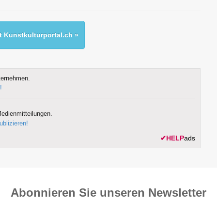
 Kunstkulturportal.ch »
ternehmen.
!
edienmitteilungen.
ublizieren!
✔
HELP
ads
Abonnieren Sie unseren News­letter