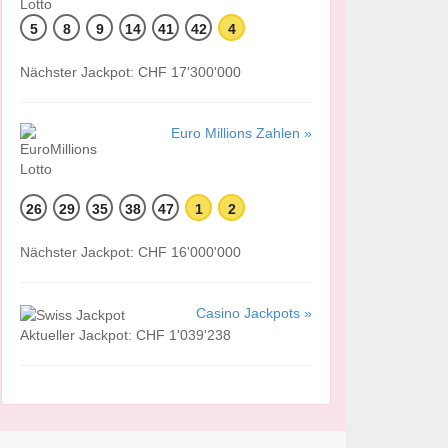
5
8
9
14
41
42
4
Nächster Jackpot: CHF 17'300'000
Euro Millions Zahlen »
26
29
35
38
47
1
2
Nächster Jackpot: CHF 16'000'000
Casino Jackpots »
Aktueller Jackpot: CHF 1'039'238