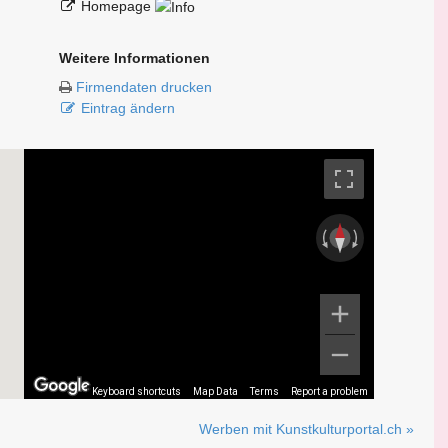
Homepage
Weitere Informationen
Firmendaten drucken
Eintrag ändern
Keyboard shortcuts
Map Data
Terms
Report a problem
Werben mit Kunstkulturportal.ch »