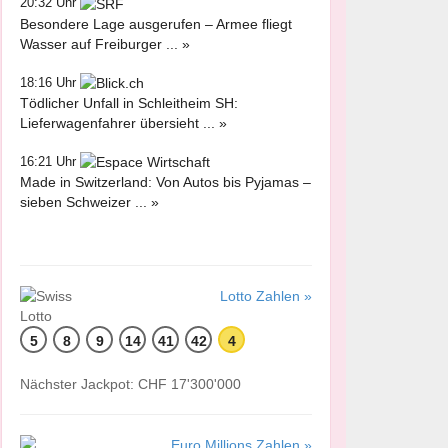
20:32 Uhr
Besondere Lage ausgerufen – Armee fliegt
Wasser auf Freiburger ... »
18:16 Uhr
Tödlicher Unfall in Schleitheim SH:
Lieferwagenfahrer übersieht ... »
16:21 Uhr
Made in Switzerland: Von Autos bis Pyjamas –
sieben Schweizer ... »
Lotto Zahlen »
5
8
9
14
41
42
4
Nächster Jackpot: CHF 17'300'000
Euro Millions Zahlen »