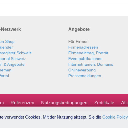
Netzwerk
Angebote
en Shop
Für Firmen
alender
Firmenadressen
sregister Schweiz
Firmeneintrag, Porträt
portal Schweiz
Eventpublikationen
en & Angebote
Internetnamen, Domains
themen
Onlinewerbung
ortal
Pressemeldungen
um
Referenzen
Nutzungsbedingungen
Zertifikate
Al
te verwendet Cookies. Mit der Nutzung akzept. Sie die
Cookie Policy