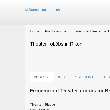
Home
Alle Kategorien
Kategorie Theater
T
Theater röböbs in Rikon
ADRESSE
INFO
STANDORTE
NE
Firmen­profil Theater röböbs im B
Theater röböbs
Schwendi 24