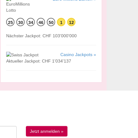
25
30
34
46
50
1
12
Nächster Jackpot: CHF 103'000'000
Casino Jackpots »
Aktueller Jackpot: CHF 1'034'137