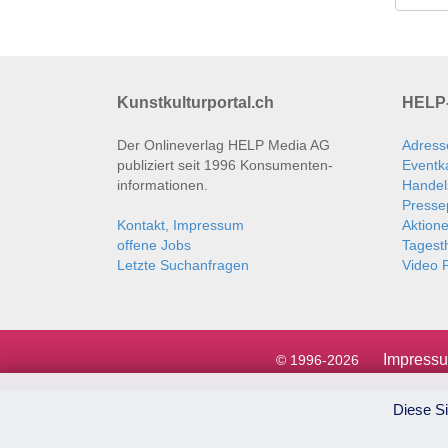
Kunstkulturportal.ch
HELP-
Der Onlineverlag HELP Media AG
Adress
publiziert seit 1996 Konsumenten­
Eventk
informationen.
Handel
Presse
Kontakt, Impressum
Aktion
offene Jobs
Tages
Letzte Suchanfragen
Video P
Impress
© 1996-2026
Diese Si