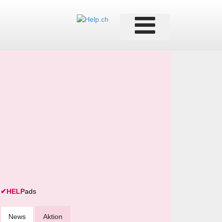
✔
HELP
ads
News
Aktion