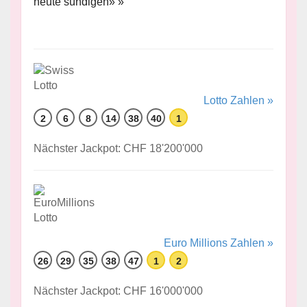
heute sündigen» »
Lotto Zahlen »
2
6
8
14
38
40
1
Nächster Jackpot: CHF 18'200'000
Euro Millions Zahlen »
26
29
35
38
47
1
2
Nächster Jackpot: CHF 16'000'000