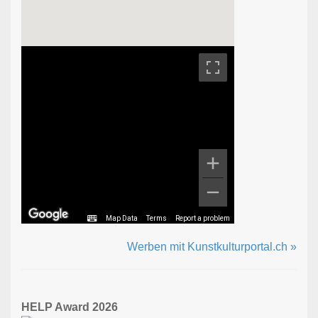
Map Data
Terms
Report a problem
Werben mit Kunstkulturportal.ch »
HELP Award 2026