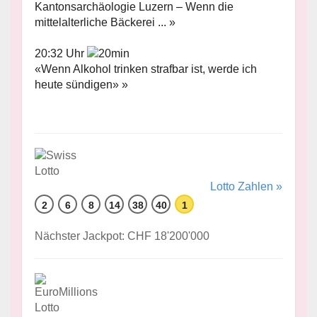
Kantonsarchäologie Luzern – Wenn die
mittelalterliche Bäckerei ... »
20:32 Uhr
«Wenn Alkohol trinken strafbar ist, werde ich
heute sündigen» »
Lotto Zahlen »
2
6
8
14
38
40
1
Nächster Jackpot: CHF 18'200'000