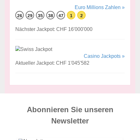
Euro Millions Zahlen »
26
29
35
38
47
1
2
Nächster Jackpot: CHF 16'000'000
Casino Jackpots »
Aktueller Jackpot: CHF 1'045'582
Abonnieren Sie unseren
News­letter