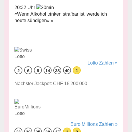
20:32 Uhr
«Wenn Alkohol trinken strafbar ist, werde ich
heute sündigen» »
Lotto Zahlen »
2
6
8
14
38
40
1
Nächster Jackpot: CHF 18'200'000
Euro Millions Zahlen »