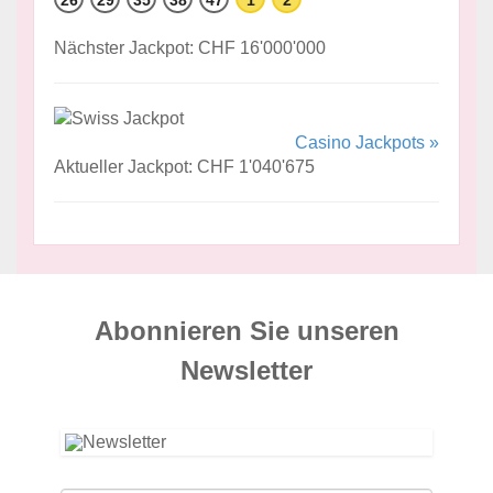
26
29
35
38
47
1
2
Nächster Jackpot: CHF 16'000'000
Casino Jackpots »
Aktueller Jackpot: CHF 1'040'675
Abonnieren Sie unseren
News­letter