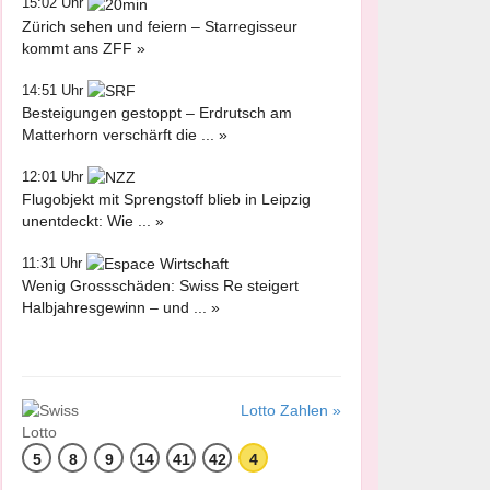
15:02 Uhr
Zürich sehen und feiern – Starregisseur
kommt ans ZFF »
14:51 Uhr
Besteigungen gestoppt – Erdrutsch am
Matterhorn verschärft die ... »
12:01 Uhr
Flugobjekt mit Sprengstoff blieb in Leipzig
unentdeckt: Wie ... »
11:31 Uhr
Wenig Grossschäden: Swiss Re steigert
Halbjahresgewinn – und ... »
Lotto Zahlen »
5
8
9
14
41
42
4