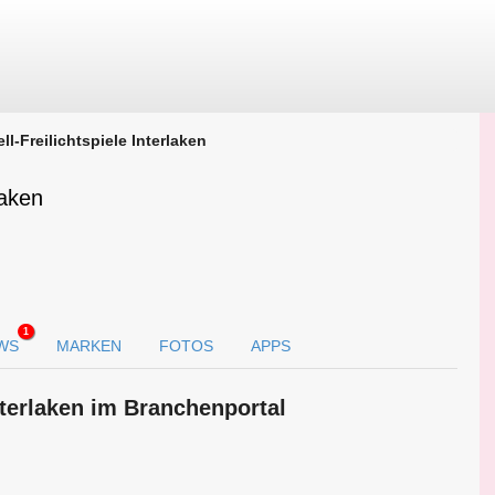
ell-Freilichtspiele Interlaken
laken
1
WS
MARKEN
FOTOS
APPS
Interlaken im Branchen­portal