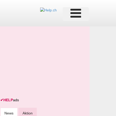
✔
HELP
ads
News
Aktion