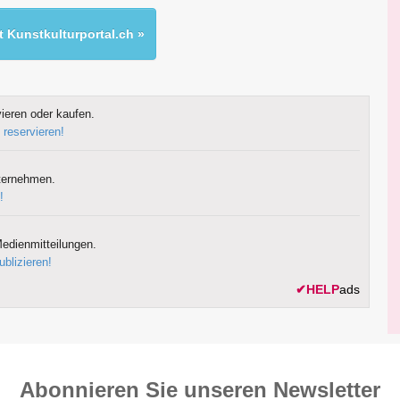
 Kunstkulturportal.ch »
ieren oder kaufen.
 reservieren!
ternehmen.
!
edienmitteilungen.
ublizieren!
✔
HELP
ads
Abonnieren Sie unseren News­letter