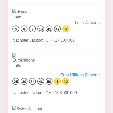
Lotto Zahlen »
5
8
9
14
41
42
4
Nächster Jackpot: CHF 17'300'000
Euro Millions Zahlen »
25
30
34
46
50
1
12
Nächster Jackpot: CHF 103'000'000