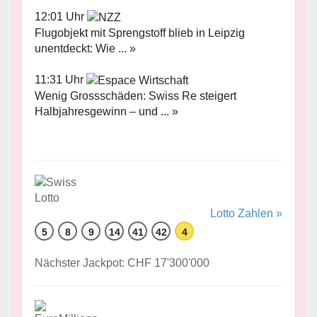
12:01 Uhr
Flugobjekt mit Sprengstoff blieb in Leipzig
unentdeckt: Wie ... »
11:31 Uhr
Wenig Grossschäden: Swiss Re steigert
Halbjahresgewinn – und ... »
Lotto Zahlen »
5
8
9
14
41
42
4
Nächster Jackpot: CHF 17'300'000