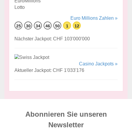
Euro Millions Zahlen »
25
30
34
46
50
1
12
Nächster Jackpot: CHF 103'000'000
Casino Jackpots »
Aktueller Jackpot: CHF 1'033'176
Abonnieren Sie unseren
News­letter