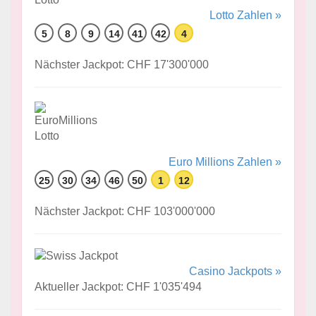
Lotto Zahlen »
5
8
9
14
41
42
4
Nächster Jackpot: CHF 17'300'000
Euro Millions Zahlen »
25
30
34
46
50
1
12
Nächster Jackpot: CHF 103'000'000
Casino Jackpots »
Aktueller Jackpot: CHF 1'035'494