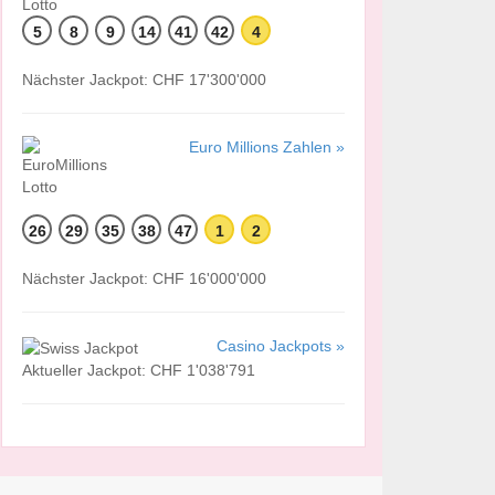
5
8
9
14
41
42
4
Nächster Jackpot: CHF 17'300'000
Euro Millions Zahlen »
26
29
35
38
47
1
2
Nächster Jackpot: CHF 16'000'000
Casino Jackpots »
Aktueller Jackpot: CHF 1'038'791