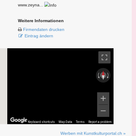
www.zeyna...
Weitere Informationen
Firmendaten drucken
Eintrag ändern
Keyboard shortcuts
Map Data
Terms
Report a problem
Werben mit Kunstkulturportal.ch »