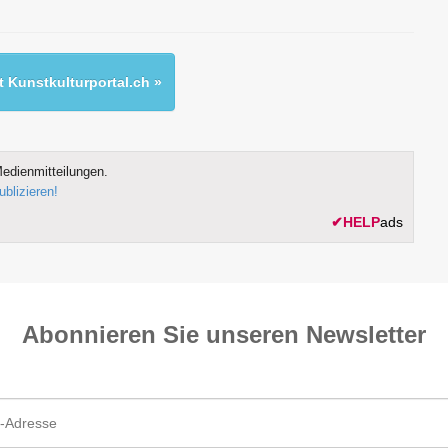
 Kunstkulturportal.ch »
edienmitteilungen.
ublizieren!
✔
HELP
ads
Abonnieren Sie unseren News­letter