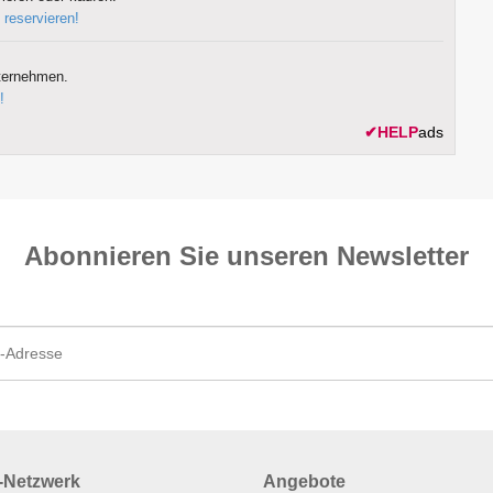
 reservieren!
ternehmen.
!
✔
HELP
ads
Abonnieren Sie unseren News­letter
Netzwerk
Angebote