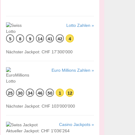
Lotto Zahlen »
5
8
9
14
41
42
4
Nächster Jackpot: CHF 17'300'000
Euro Millions Zahlen »
25
30
34
46
50
1
12
Nächster Jackpot: CHF 103'000'000
Casino Jackpots »
Aktueller Jackpot: CHF 1'036'264