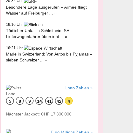
20:32 Uhr
Besondere Lage ausgerufen – Armee fliegt
Wasser auf Freiburger ... »
18:16 Uhr
Tödlicher Unfall in Schleitheim SH:
Lieferwagenfahrer übersieht ... »
16:21 Uhr
Made in Switzerland: Von Autos bis Pyjamas –
sieben Schweizer ... »
Lotto Zahlen »
5
8
9
14
41
42
4
Nächster Jackpot: CHF 17'300'000
Euro Millions Zahlen »