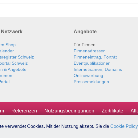
Netzwerk
Angebote
en Shop
Für Firmen
alender
Firmenadressen
sregister Schweiz
Firmeneintrag, Porträt
portal Schweiz
Eventpublikationen
en & Angebote
Internetnamen, Domains
themen
Onlinewerbung
ortal
Pressemeldungen
um
Referenzen
Nutzungsbedingungen
Zertifikate
Al
te verwendet Cookies. Mit der Nutzung akzept. Sie die
Cookie Policy