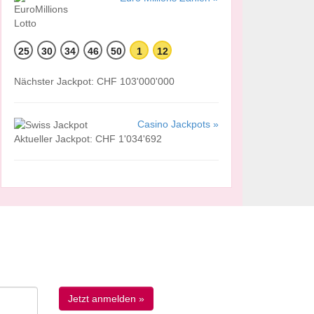
25
30
34
46
50
1
12
Nächster Jackpot: CHF 103'000'000
Casino Jackpots »
Aktueller Jackpot: CHF 1'034'692