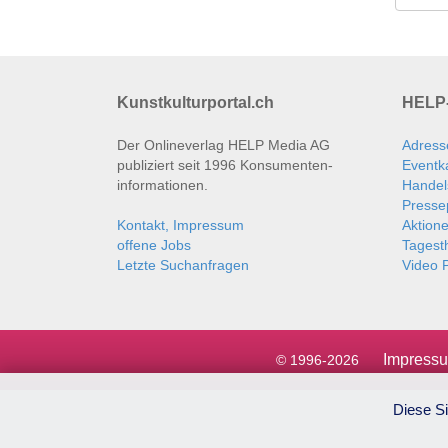
Kunstkulturportal.ch
HELP-
Der Onlineverlag HELP Media AG
Adress
publiziert seit 1996 Konsumenten­
Eventk
informationen.
Handel
Presse
Kontakt, Impressum
Aktion
offene Jobs
Tages
Letzte Suchanfragen
Video P
Impress
© 1996-2026
Diese Si