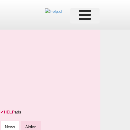
✔
HELP
ads
News
Aktion