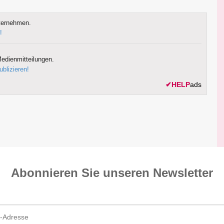
ternehmen.
!
edienmitteilungen.
ublizieren!
✔
HELP
ads
Abonnieren Sie unseren News­letter