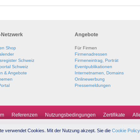
Netzwerk
Angebote
en Shop
Für Firmen
alender
Firmenadressen
sregister Schweiz
Firmeneintrag, Porträt
portal Schweiz
Eventpublikationen
en & Angebote
Internetnamen, Domains
themen
Onlinewerbung
ortal
Pressemeldungen
um
Referenzen
Nutzungsbedingungen
Zertifikate
Al
te verwendet Cookies. Mit der Nutzung akzept. Sie die
Cookie Policy