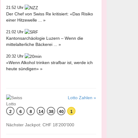
21:52 Uhr
Der Chef von Swiss Re kritisiert: «Das Risiko
einer Hitzewelle ... »
21:02 Uhr
Kantonsarchäologie Luzern – Wenn die
mittelalterliche Bäckerei ... »
20:32 Uhr
«Wenn Alkohol trinken strafbar ist, werde ich
heute sündigen» »
Lotto Zahlen »
2
6
8
14
38
40
1
Nächster Jackpot: CHF 18'200'000