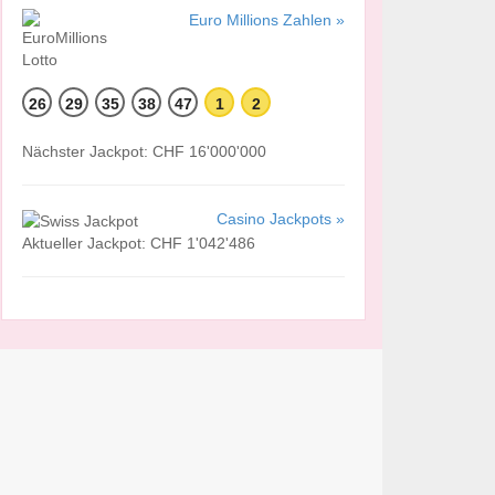
Euro Millions Zahlen »
26
29
35
38
47
1
2
Nächster Jackpot: CHF 16'000'000
Casino Jackpots »
Aktueller Jackpot: CHF 1'042'486