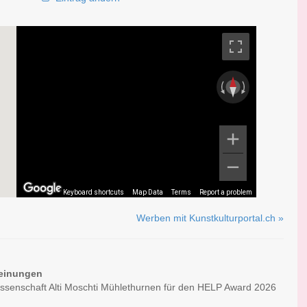
Keyboard shortcuts
Map Data
Terms
Report a problem
Werben mit Kunstkulturportal.ch »
einungen
ssenschaft Alti Moschti Mühlethurnen für den HELP Award 2026