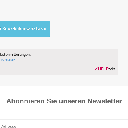
 Kunstkulturportal.ch »
edienmitteilungen.
ublizieren!
✔
HELP
ads
Abonnieren Sie unseren News­letter