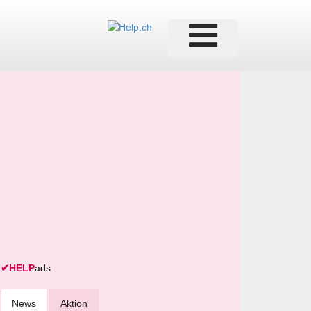
✔
HELP
ads
News
Aktion