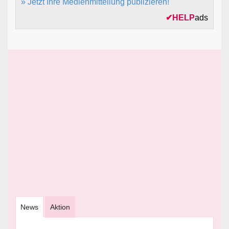
» Jetzt Ihre Medienmitteilung publizieren!
✔
HELP
ads
News
Aktion